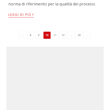
norma di riferimento per la qualità dei processi.
›
LEGGI DI PIÙ
...
8
9
10
11
12
...
20
...