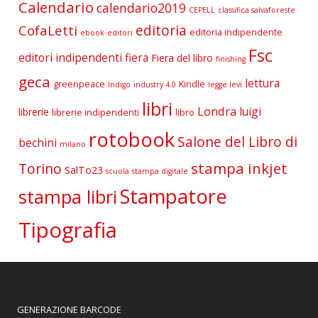
Calendario
calendario2019
CEPELL
classifica salvaforeste
editoria
CofaLetti
editoria indipendente
ebook
editori
Fsc
editori indipendenti
fiera
Fiera del libro
finishing
geca
lettura
greenpeace
Kindle
Indigo
industry 4.0
legge levi
libri
Londra
luigi
librerie
librerie indipendenti
libro
rotobook
Salone del Libro di
bechini
milano
stampa inkjet
Torino
SalTo23
scuola
stampa digitale
Stampatore
stampa libri
Tipografia
GENERAZIONE BARCODE