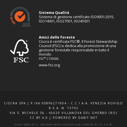
Sistema Qualità
Sistema di gestione certificato ISO9001:2015,
ISO14001, ISO27001, ISO45001
Amici delle foreste
Ciscra è certificata FSC®. Il Forest Stewardship
Council (FSC) si dedica alla promozione di una
gestione forestale responsabile in tutto il
mondo.
®
FSC
C135006
www.fsc.org
CISCRA SPA | P.IVA 00896271004 - C.C.I.A.A. VENEZIA ROVIGO
R.E.A. N. 73792
VIA S. MICHELE 36 - 45020 VILLANOVA DEL GHEBBO (RO)
CC BY 4.0
|
POWERED BY DABIT.NET
ICONS MADE BY
G. CRESNAR
FROM
FLATICON.COM
LICENSED BY
CC 3.0 BY