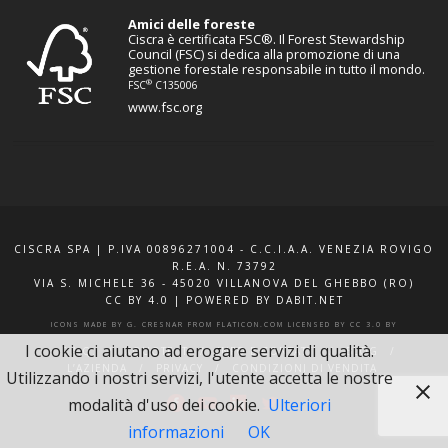
Amici delle foreste
Ciscra è certificata FSC®. Il Forest Stewardship
Council (FSC) si dedica alla promozione di una
gestione forestale responsabile in tutto il mondo.
®
FSC
C135006
www.fsc.org
CISCRA SPA | P.IVA 00896271004 - C.C.I.A.A. VENEZIA ROVIGO
R.E.A. N. 73792
VIA S. MICHELE 36 - 45020 VILLANOVA DEL GHEBBO (RO)
CC BY 4.0
|
POWERED BY DABIT.NET
ICONS MADE BY
G. CRESNAR
FROM
FLATICON.COM
LICENSED BY
CC 3.0 BY
I cookie ci aiutano ad erogare servizi di qualità.
F.A.Q.
XQUOTE.IT
INFO E CONTATTI
BLOG
L’AZIENDA
PRIVACY
CONDIZIONI DI VENDITA
Utilizzando i nostri servizi, l'utente accetta le nostre
modalità d'uso dei cookie.
Ulteriori
informazioni
OK