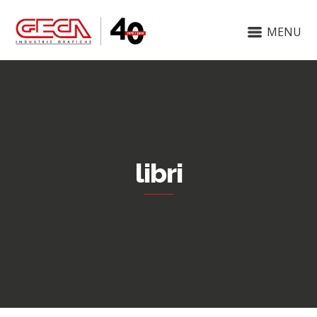
MENU
libri