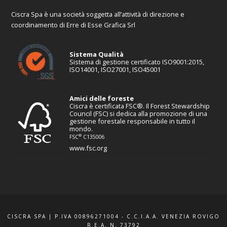
Ciscra Spa è una società soggetta all’attività di direzione e
coordinamento di Erre di Esse Grafica Srl
Sistema Qualità
Sistema di gestione certificato ISO9001:2015,
ISO14001, ISO27001, ISO45001
Amici delle foreste
Ciscra è certificata FSC®. Il Forest Stewardship
Council (FSC) si dedica alla promozione di una
gestione forestale responsabile in tutto il
mondo.
®
FSC
C135006
www.fsc.org
CISCRA SPA | P.IVA 00896271004 - C.C.I.A.A. VENEZIA ROVIGO
R.E.A. N. 73792