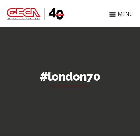
MENU
#london70