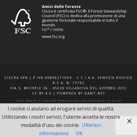
Amici delle foreste
Ciscra è certificata FSC®. Il Forest Stewardship
Council (FSC) si dedica alla promozione di una
gestione forestale responsabile in tutto il
mondo.
®
FSC
C135006
www.fsc.org
CISCRA SPA | P.IVA 00896271004 - C.C.I.A.A. VENEZIA ROVIGO
R.E.A. N. 73792
VIA S. MICHELE 36 - 45020 VILLANOVA DEL GHEBBO (RO)
CC BY 4.0
|
POWERED BY DABIT.NET
ICONS MADE BY
G. CRESNAR
FROM
FLATICON.COM
LICENSED BY
CC 3.0 BY
I cookie ci aiutano ad erogare servizi di qualità.
F.A.Q.
XQUOTE.IT
INFO E CONTATTI
BLOG
L’AZIENDA
PRIVACY
CONDIZIONI DI VENDITA
Utilizzando i nostri servizi, l'utente accetta le nostre
modalità d'uso dei cookie.
Ulteriori
informazioni
OK