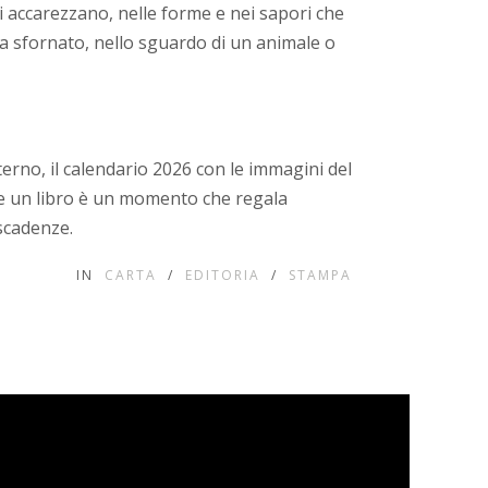
i accarezzano, nelle forme e nei sapori che
na sfornato, nello sguardo di un animale o
nterno, il calendario 2026 con le immagini del
e un libro è un momento che regala
 scadenze.
IN
CARTA
/
EDITORIA
/
STAMPA