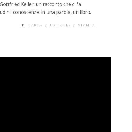
i Gottfried Keller: un racconto che ci fa
tudini, conoscenze: in una parola, un libro.
IN
CARTA
/
EDITORIA
/
STAMPA