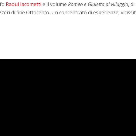
afo
Raoul Iacometti
e il volume
Romeo e Giuletta al villaggio
, d
izzeri di fine Ottocento. Un concentrato di esperienze, vicissi