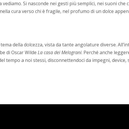
vediamo. Si nasconde nei gesti più semplici, nei suoni che c
nella cura verso chi è fragile, nel profumo di un dolce appe
l tema della dolcezza, vista da tante angolature diverse. All’i
iabe di Oscar Wilde
La casa dei Melograni
. Perché anche legger
 del tempo a noi stessi, disconnettendoci da impegni, device,