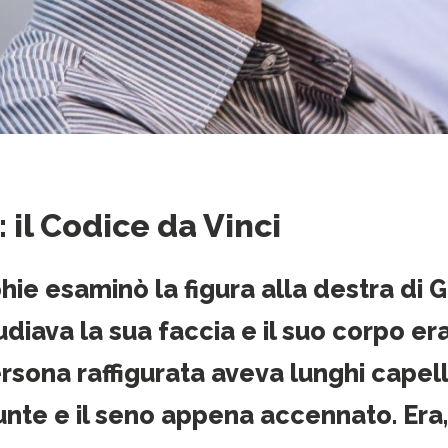
 il Codice da Vinci
hie esaminò la figura alla destra di
udiava la sua faccia e il suo corpo er
rsona raffigurata aveva lunghi capelli
unte e il seno appena accennato. Era