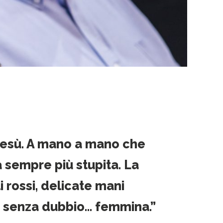
 Gesù. A mano a mano che
a sempre più stupita. La
 rossi, delicate mani
, senza dubbio… femmina.”