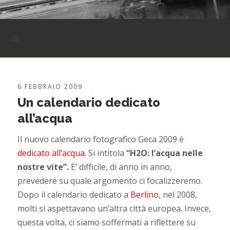
TUTTO
TUTTO
CARTA
6 FEBBRAIO 2009
COMUNICAZIONE
Un calendario dedicato
all’acqua
EDITORIA
Il nuovo calendario fotografico Geca 2009 è
SENZA CATEGORIA
dedicato all’acqua
. Si intitola
“H2O: l’acqua nelle
STAMPA
nostre vite”.
E’ difficile, di anno in anno,
prevedere su quale argomento ci focalizzeremo.
Dopo il calendario dedicato a
Berlino
, nel 2008,
molti si aspettavano un’altra città europea. Invece,
questa volta, ci siamo soffermati a riflettere su