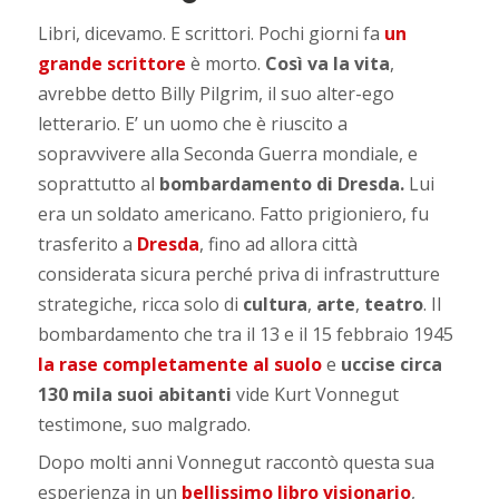
Libri, dicevamo. E scrittori. Pochi giorni fa
un
grande scrittore
è morto.
Così va la vita
,
avrebbe detto Billy Pilgrim, il suo alter-ego
letterario. E’ un uomo che è riuscito a
sopravvivere alla Seconda Guerra mondiale, e
soprattutto al
bombardamento di Dresda.
Lui
era un soldato americano. Fatto prigioniero, fu
trasferito a
Dresda
, fino ad allora città
considerata sicura perché priva di infrastrutture
strategiche, ricca solo di
cultura
,
arte
,
teatro
. Il
bombardamento che tra il 13 e il 15 febbraio 1945
la
rase completamente al suolo
e
uccise circa
130 mila suoi abitanti
vide Kurt Vonnegut
testimone, suo malgrado.
Dopo molti anni Vonnegut raccontò questa sua
esperienza in un
bellissimo libro visionario
,