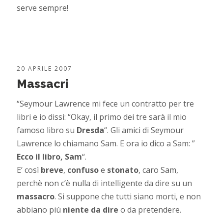
serve sempre!
20 APRILE 2007
Massacri
“Seymour Lawrence mi fece un contratto per tre
libri e io dissi: “Okay, il primo dei tre sarà il mio
famoso libro su
Dresda
“. Gli amici di Seymour
Lawrence lo chiamano Sam. E ora io dico a Sam: ”
Ecco il libro, Sam
“.
E’ così
breve
,
confuso
e
stonato
, caro Sam,
perchè non c’è nulla di intelligente da dire su un
massacro
. Si suppone che tutti siano morti, e non
abbiano più
niente da dire
o da pretendere.