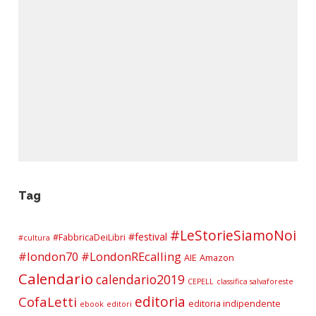
Tag
#LeStorieSiamoNoi
#festival
#FabbricaDeiLibri
#cultura
#london70
#LondonREcalling
AIE
Amazon
Calendario
calendario2019
CEPELL
classifica salvaforeste
editoria
CofaLetti
editoria indipendente
ebook
editori