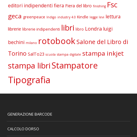
Fsc
editori indipendenti
fiera
Fiera del libro
finishing
geca
lettura
greenpeace
Kindle
Indigo
industry 4.0
legge levi
libri
Londra
luigi
librerie
librerie indipendenti
libro
rotobook
Salone del Libro di
bechini
milano
stampa inkjet
Torino
SalTo23
scuola
stampa digitale
Stampatore
stampa libri
Tipografia
GENERAZIONE BARCODE
CALCOLO DORSO