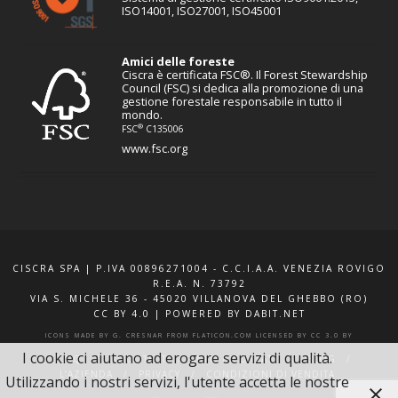
ISO14001, ISO27001, ISO45001
Amici delle foreste
Ciscra è certificata FSC®. Il Forest Stewardship
Council (FSC) si dedica alla promozione di una
gestione forestale responsabile in tutto il
mondo.
®
FSC
C135006
www.fsc.org
CISCRA SPA | P.IVA 00896271004 - C.C.I.A.A. VENEZIA ROVIGO
R.E.A. N. 73792
VIA S. MICHELE 36 - 45020 VILLANOVA DEL GHEBBO (RO)
CC BY 4.0
|
POWERED BY DABIT.NET
ICONS MADE BY
G. CRESNAR
FROM
FLATICON.COM
LICENSED BY
CC 3.0 BY
I cookie ci aiutano ad erogare servizi di qualità.
F.A.Q.
XQUOTE.IT
INFO E CONTATTI
BLOG
L’AZIENDA
PRIVACY
CONDIZIONI DI VENDITA
Utilizzando i nostri servizi, l'utente accetta le nostre