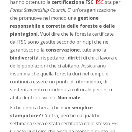
hanno ottenuto la
certificazione FSC
.
FSC
sta per
Forest Stewardship Council.
E’ un’oraganizzazione
che promuove nel mondo una
gestione
responsabile e corretta delle foreste e delle
piantagioni.
Vuol dire che le foreste certificate
dall’FSC sono gestite secondo principi che ne
garantiscono la
conservazione
, tutelano la
biodiversità
, rispettano i
diritti
di chi ci lavora e
delle popolazioni che ci abitano. Assicurano
insomma che quella foresta duri nel tempo e
continui a essere un punto di riferimento, di
sostentamento e di identità culturale per chi ci
abita dentro o vicino.
Non male.
E che c’entra Geca, che è
un semplice
stampatore?
C’entra, perchè da qualche
settimana Geca è stata certificata dallo stesso FSC.
Questo vuol dire che Geca ha messo a punto un