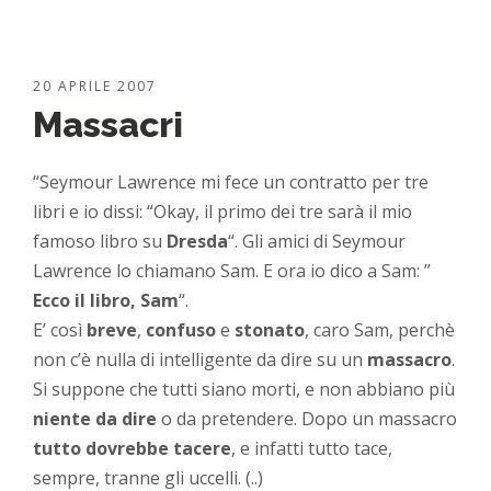
20 APRILE 2007
Massacri
“Seymour Lawrence mi fece un contratto per tre
libri e io dissi: “Okay, il primo dei tre sarà il mio
famoso libro su
Dresda
“. Gli amici di Seymour
Lawrence lo chiamano Sam. E ora io dico a Sam: ”
Ecco il libro, Sam
“.
E’ così
breve
,
confuso
e
stonato
, caro Sam, perchè
non c’è nulla di intelligente da dire su un
massacro
.
Si suppone che tutti siano morti, e non abbiano più
niente da dire
o da pretendere. Dopo un massacro
tutto dovrebbe tacere
, e infatti tutto tace,
sempre, tranne gli uccelli. (..)