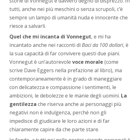
storie di Vonnegut è davvero degno di disprezzo. In
tutti, anche nei più meschini o senza scrupoli, c’è
sempre un lampo di umanità nuda e innocente che
riesce a salvarli.
Quel che mi incanta di Vonnegut
, e mi ha
incantato anche nei racconti di
Baci da 100 dollari
, è
la sua capacità di far convivere questi due piani.
Vonnegut è un’autorevole
voce morale
(come
scrive Dave Eggers nella prefazione al libro), ma
contemporaneamente è in grado di maneggiare
con delicatezza e compassione i sentimenti, le
ambizioni, le debolezze e le manie degli uomini.
La
gentilezza
che riserva anche ai personaggi più
negativi non è indulgenza, perché non gli
impedisce di giudicare le loro azioni e di far
chiaramente capire da che parte stare.