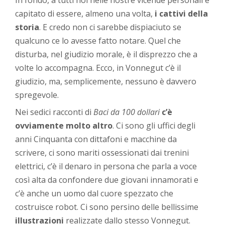
In fondo, a tutti noi nelle nostre vicende personali è
capitato di essere, almeno una volta,
i cattivi della
storia
. E credo non ci sarebbe dispiaciuto se
qualcuno ce lo avesse fatto notare. Quel che
disturba, nel giudizio morale, è il disprezzo che a
volte lo accompagna. Ecco, in Vonnegut c’è il
giudizio, ma, semplicemente, nessuno è davvero
spregevole.
Nei sedici racconti di
Baci da 100 dollari
c’è
ovviamente molto altro
. Ci sono gli uffici degli
anni Cinquanta con dittafoni e macchine da
scrivere, ci sono mariti ossessionati dai trenini
elettrici, c’è il denaro in persona che parla a voce
così alta da confondere due giovani innamorati e
c’è anche un uomo dal cuore spezzato che
costruisce robot. Ci sono persino delle bellissime
illustrazioni
realizzate dallo stesso Vonnegut.