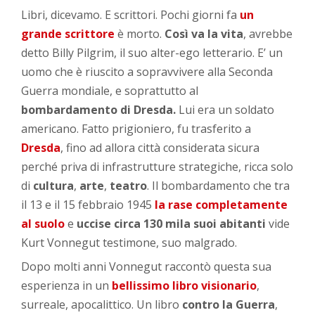
Libri, dicevamo. E scrittori. Pochi giorni fa
un
grande scrittore
è morto.
Così va la vita
, avrebbe
detto Billy Pilgrim, il suo alter-ego letterario. E’ un
uomo che è riuscito a sopravvivere alla Seconda
Guerra mondiale, e soprattutto al
bombardamento di Dresda.
Lui era un soldato
americano. Fatto prigioniero, fu trasferito a
Dresda
, fino ad allora città considerata sicura
perché priva di infrastrutture strategiche, ricca solo
di
cultura
,
arte
,
teatro
. Il bombardamento che tra
il 13 e il 15 febbraio 1945
la
rase completamente
al suolo
e
uccise circa 130 mila suoi abitanti
vide
Kurt Vonnegut testimone, suo malgrado.
Dopo molti anni Vonnegut raccontò questa sua
esperienza in un
bellissimo libro visionario
,
surreale, apocalittico. Un libro
contro la Guerra
,