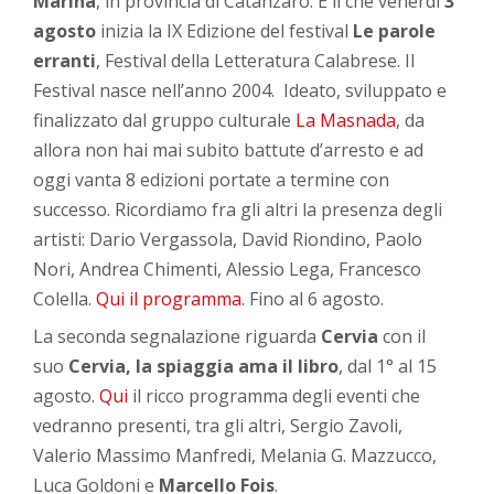
Marina
, in provincia di Catanzaro. È lì che venerdì
3
agosto
inizia la IX Edizione del festival
Le parole
erranti
, Festival della Letteratura Calabrese. Il
Festival nasce nell’anno 2004. Ideato, sviluppato e
finalizzato dal gruppo culturale
La Masnada
, da
allora non hai mai subito battute d’arresto e ad
oggi vanta 8 edizioni portate a termine con
successo. Ricordiamo fra gli altri la presenza degli
artisti: Dario Vergassola, David Riondino, Paolo
Nori, Andrea Chimenti, Alessio Lega, Francesco
Colella.
Qui il programma
. Fino al 6 agosto.
La seconda segnalazione riguarda
Cervia
con il
suo
Cervia, la spiaggia ama il libro
, dal 1° al 15
agosto.
Qui
il ricco programma degli eventi che
vedranno presenti, tra gli altri, Sergio Zavoli,
Valerio Massimo Manfredi, Melania G. Mazzucco,
Luca Goldoni e
Marcello Fois
.