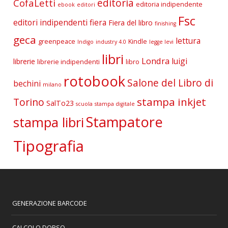
editoria
CofaLetti
editoria indipendente
ebook
editori
Fsc
editori indipendenti
fiera
Fiera del libro
finishing
geca
lettura
greenpeace
Kindle
Indigo
industry 4.0
legge levi
libri
Londra
luigi
librerie
librerie indipendenti
libro
rotobook
Salone del Libro di
bechini
milano
stampa inkjet
Torino
SalTo23
scuola
stampa digitale
Stampatore
stampa libri
Tipografia
GENERAZIONE BARCODE
CALCOLO DORSO