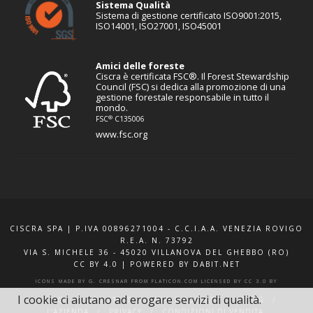
Sistema Qualità
Sistema di gestione certificato ISO9001:2015,
ISO14001, ISO27001, ISO45001
Amici delle foreste
Ciscra è certificata FSC®. Il Forest Stewardship
Council (FSC) si dedica alla promozione di una
gestione forestale responsabile in tutto il
mondo.
®
FSC
C135006
www.fsc.org
CISCRA SPA | P.IVA 00896271004 - C.C.I.A.A. VENEZIA ROVIGO
R.E.A. N. 73792
VIA S. MICHELE 36 - 45020 VILLANOVA DEL GHEBBO (RO)
CC BY 4.0
|
POWERED BY DABIT.NET
ICONS MADE BY
G. CRESNAR
FROM
FLATICON.COM
LICENSED BY
CC 3.0 BY
I cookie ci aiutano ad erogare servizi di qualità.
F.A.Q.
XQUOTE.IT
INFO E CONTATTI
BLOG
L’AZIENDA
PRIVACY
CONDIZIONI DI VENDITA