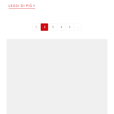
›
LEGGI DI PIÙ
1
2
3
4
5
...