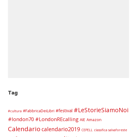
Tag
#LeStorieSiamoNoi
#festival
#FabbricaDeiLibri
#cultura
#london70
#LondonREcalling
AIE
Amazon
Calendario
calendario2019
CEPELL
classifica salvaforeste