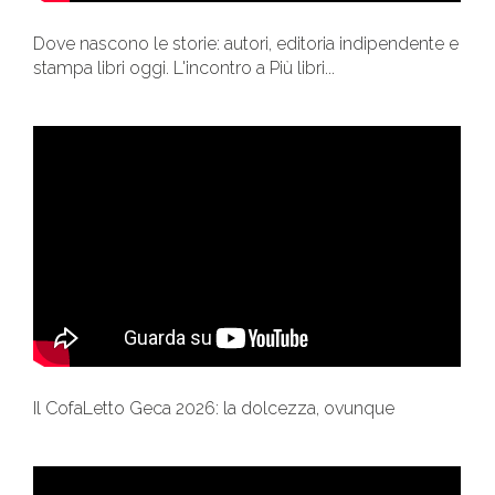
Dove nascono le storie: autori, editoria indipendente e
stampa libri oggi. L'incontro a Più libri...
Il CofaLetto Geca 2026: la dolcezza, ovunque