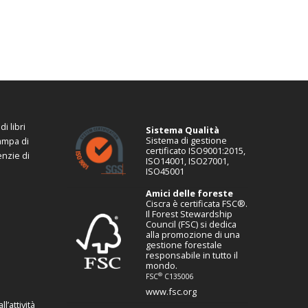
i libri
Sistema Qualità
Sistema di gestione
tampa di
certificato ISO9001:2015,
enzie di
ISO14001, ISO27001,
ISO45001
Amici delle foreste
Ciscra è certificata FSC®.
Il Forest Stewardship
Council (FSC) si dedica
alla promozione di una
gestione forestale
responsabile in tutto il
mondo.
®
FSC
C135006
www.fsc.org
l’attività