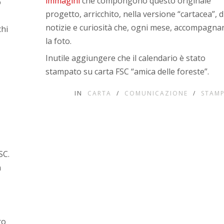
immagini
che compongono questo originale
o
progetto, arricchito, nella versione “cartacea”, d
notizie e curiosità che, ogni mese, accompagna
chi
la foto.
Inutile aggiungere che il calendario è stato
stampato su carta FSC “amica delle foreste”.
IN
CARTA
/
COMUNICAZIONE
/
STAM
SC.
n
ro