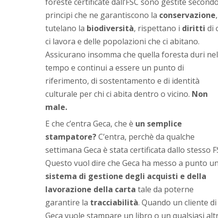
foreste certificate dall’FSC sono gestite second
principi che ne garantiscono la
conservazione
,
tutelano la
biodiversità
, rispettano i
diritti
di 
ci lavora e delle popolazioni che ci abitano.
Assicurano insomma che quella foresta duri nel
tempo e continui a essere un punto di
riferimento, di sostentamento e di identità
culturale per chi ci abita dentro o vicino.
Non
male.
E che c’entra Geca, che è
un semplice
stampatore?
C’entra, perchè da qualche
settimana Geca è stata certificata dallo stesso F
Questo vuol dire che Geca ha messo a punto u
sistema di gestione degli acquisti e della
lavorazione della carta
tale da poterne
garantire la
tracciabilità
. Quando un cliente di
Geca vuole stampare un libro o un qualsiasi alt