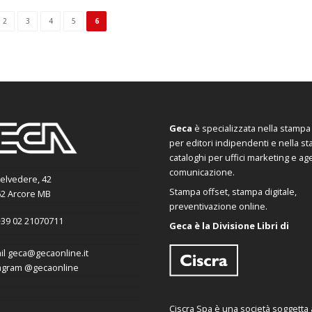
2
3
4
5
6
Geca
è specializzata nella stampa d
per editori indipendenti e nella s
cataloghi per uffici marketing e ag
comunicazione.
Belvedere, 42
Stampa offset, stampa digitale,
2 Arcore MB
preventivazione online.
39 02 21070711
Geca è la Divisione Libri di
il
geca@gecaonline.it
agram
@gecaonline
Ciscra Spa è una società soggetta al