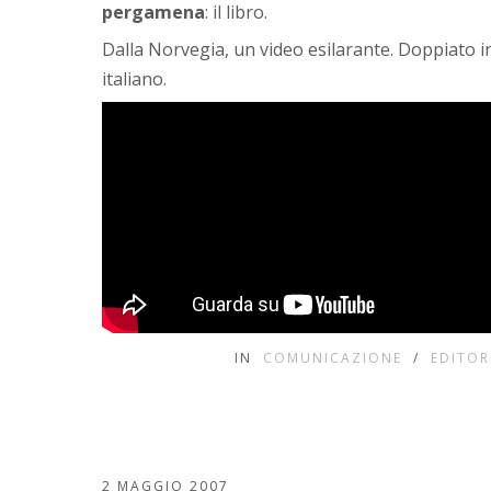
pergamena
: il libro.
Dalla Norvegia, un video esilarante. Doppiato i
italiano.
IN
COMUNICAZIONE
/
EDITOR
2 MAGGIO 2007