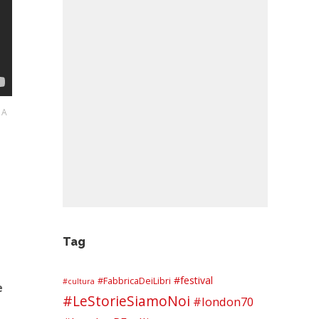
IA
Tag
#festival
#FabbricaDeiLibri
#cultura
e
#LeStorieSiamoNoi
#london70