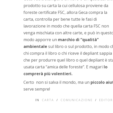
prodotto su carta la cui cellulosa proviene da
foreste certificate FSC, allora Geca compra la
carta, controlla per bene tutte le fasi di
lavorazione in modo che quella carta FSC non
venga mischiata con altre carte, e può in quest
modo apporre un
marchio di “qualità”
ambientale
sul libro o sul prodotto, in modo c
chi compra il libro o chi riceve il depliant sappia
che per produrre quel libro o quel depliant è st
usata carta “amica delle foreste”. E magari
lo
comprerà più volentieri.
Certo non si salva il mondo, ma un
piccolo aiu
serve sempre!
IN
CARTA
/
COMUNICAZIONE
/
EDITOR