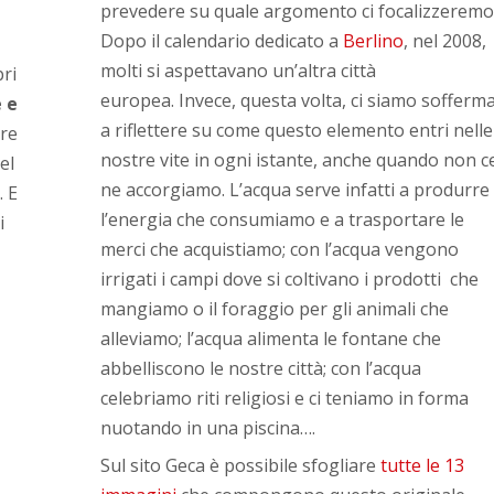
prevedere su quale argomento ci focalizzeremo
Dopo il calendario dedicato a
Berlino
, nel 2008,
molti si aspettavano un’altra città
bri
europea. Invece, questa volta, ci siamo sofferma
e e
a riflettere su come questo elemento entri nelle
ere
nostre vite in ogni istante, anche quando non c
el
ne accorgiamo. L’acqua serve infatti a produrre
. E
l’energia che consumiamo e a trasportare le
i
merci che acquistiamo; con l’acqua vengono
irrigati i campi dove si coltivano i prodotti che
mangiamo o il foraggio per gli animali che
alleviamo; l’acqua alimenta le fontane che
abbelliscono le nostre città; con l’acqua
celebriamo riti religiosi e ci teniamo in forma
nuotando in una piscina….
Sul sito Geca è possibile sfogliare
tutte le 13