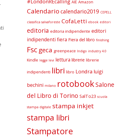
#LondonREcalling
AIE
Amazon
.
Calendario
calendario2019
CEPELL
CofaLetti
classifica salvaforeste
ebook
editori
ti
editoria
editori
editoria indipendente
indipendenti
fiera
Fiera del libro
finishing
e
Fsc
geca
greenpeace
Indigo
industry 4.0
lettura
librerie
Kindle
librerie
legge levi
libri
Londra
luigi
indipendenti
libro
rotobook
Salone
bechini
milano
del Libro di Torino
SalTo23
scuola
stampa inkjet
stampa digitale
stampa libri
Stampatore