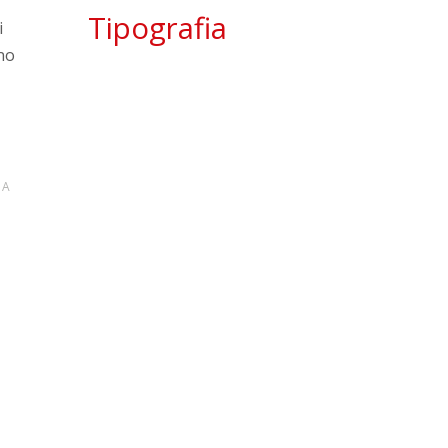
Tipografia
i
no
PA