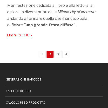
Manifestazione dedicata al libro e alla lettura, si
disloca in diversi punti della
Milano city of literature
andando a formare quella che il sindaco Sala
definisce
“una grande festa diffusa”
.
›
LEGGI DI PIÙ
1
2
3
4
GENERAZIONE BARCODE
CALCOLO DORSO
CALCOLO PESO PRODOTTO