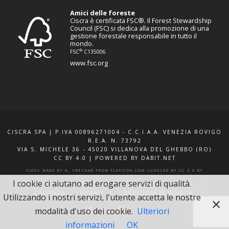
Amici delle foreste
Ciscra è certificata FSC®. Il Forest Stewardship
Council (FSC) si dedica alla promozione di una
gestione forestale responsabile in tutto il
mondo.
®
FSC
C135006
www.fsc.org
CISCRA SPA | P.IVA 00896271004 - C.C.I.A.A. VENEZIA ROVIGO
R.E.A. N. 73792
VIA S. MICHELE 36 - 45020 VILLANOVA DEL GHEBBO (RO)
CC BY 4.0
|
POWERED BY DABIT.NET
ICONS MADE BY
G. CRESNAR
FROM
FLATICON.COM
LICENSED BY
CC 3.0 BY
I cookie ci aiutano ad erogare servizi di qualità.
F.A.Q.
XQUOTE.IT
INFO E CONTATTI
BLOG
L’AZIENDA
PRIVACY
CONDIZIONI DI VENDITA
Utilizzando i nostri servizi, l'utente accetta le nostre
modalità d'uso dei cookie.
Ulteriori
informazioni
OK