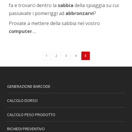
fa e trovarci dentro la
sabbia
della spiaggia su cui
passavate i pomeriggi ad
abbronzarvi
?
Provate a mettere della sabbia nel vostro
computer
….
1
2
3
4
5
GENERAZIONE BARCODE
CALCOLO DORSO
CALCOLO PESO PRODOTTO
RICHIEDI PREVENTIVO