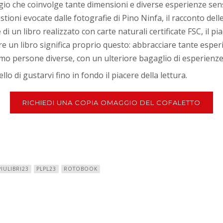
o che coinvolge tante dimensioni e diverse esperienze sensor
oni evocate dalle fotografie di Pino Ninfa, il racconto delle 
di un libro realizzato con carte naturali certificate FSC, il pi
e un libro significa proprio questo: abbracciare tante esperi
 saremo persone diverse, con un ulteriore bagaglio di esperien
 di gustarvi fino in fondo il piacere della lettura.
RICHIEDI UNA COPIA OMAGGIO DEL COFALETTO
PIULIBRI23
PLPL23
ROTOBOOK