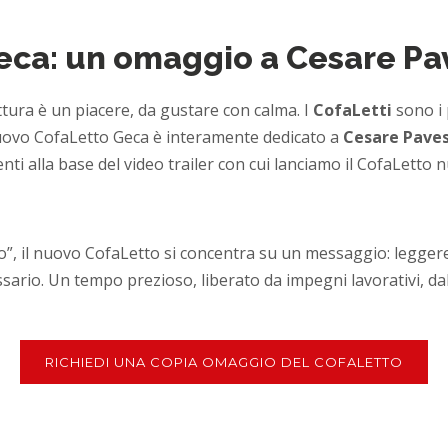
eca: un omaggio a Cesare Pav
lettura è un piacere, da gustare con calma. I
CofaLetti
sono i 
l nuovo CofaLetto Geca è interamente dedicato a
Cesare Pave
ti alla base del video trailer con cui lanciamo il CofaLetto 
nco”, il nuovo CofaLetto si concentra su un messaggio: legger
ario. Un tempo prezioso, liberato da impegni lavorativi, dall
RICHIEDI UNA COPIA OMAGGIO DEL COFALETTO