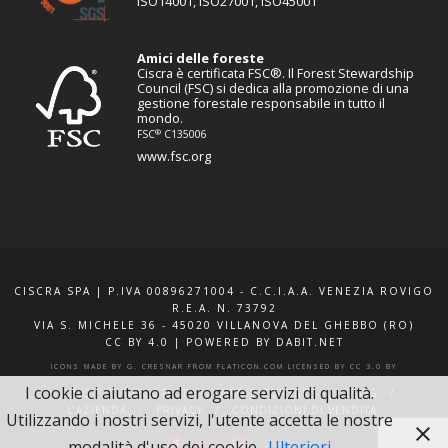
ISO14001, ISO27001, ISO45001
Amici delle foreste
Ciscra è certificata FSC®. Il Forest Stewardship
Council (FSC) si dedica alla promozione di una
gestione forestale responsabile in tutto il
mondo.
®
FSC
C135006
www.fsc.org
CISCRA SPA | P.IVA 00896271004 - C.C.I.A.A. VENEZIA ROVIGO
R.E.A. N. 73792
VIA S. MICHELE 36 - 45020 VILLANOVA DEL GHEBBO (RO)
CC BY 4.0
|
POWERED BY DABIT.NET
ICONS MADE BY
G. CRESNAR
FROM
FLATICON.COM
LICENSED BY
CC 3.0 BY
I cookie ci aiutano ad erogare servizi di qualità.
F.A.Q.
XQUOTE.IT
INFO E CONTATTI
BLOG
L’AZIENDA
PRIVACY
CONDIZIONI DI VENDITA
Utilizzando i nostri servizi, l'utente accetta le nostre
modalità d'uso dei cookie.
Ulteriori