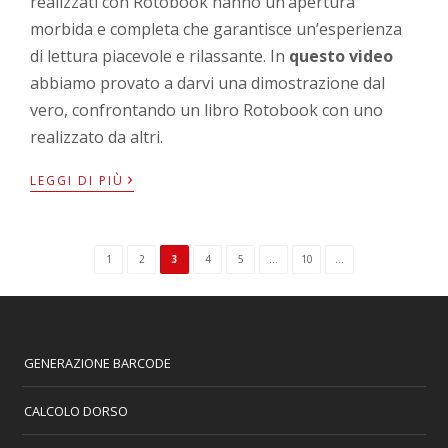
realizzati con Rotobook hanno un’apertura
morbida e completa che garantisce un’esperienza
di lettura piacevole e rilassante. In
questo video
abbiamo provato a darvi una dimostrazione dal
vero, confrontando un libro Rotobook con uno
realizzato da altri.
›
LEGGI DI PIÙ
1
2
3
4
5
...
10
...
GENERAZIONE BARCODE
CALCOLO DORSO