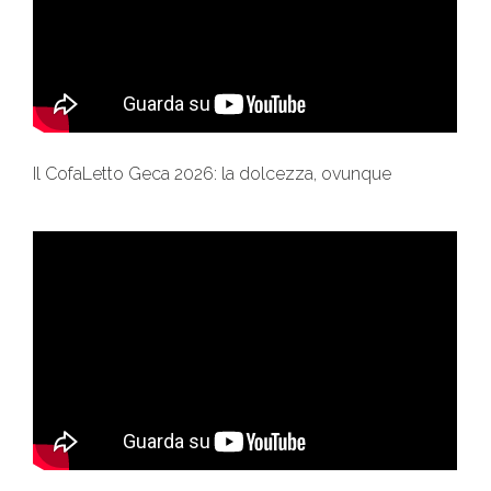
Il CofaLetto Geca 2026: la dolcezza, ovunque