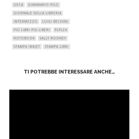
GECA
GIANMARIO PILO
GIORNALE DELLA LIBRERIA
INTERMEZZO
LUIGI BECHINI
PIÙ LIBRI PIÙ LIBERI
PLPL24
ROTOBOOK
SALLY ROONEY
STAMPA INKJET
STAMPA LIBRI
TI POTREBBE INTERESSARE ANCHE…