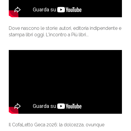
Dove nascono le storie: autori, editoria indipendente e
stampa libri oggi. L'incontro a Più libri...
Il CofaLetto Geca 2026: la dolcezza, ovunque