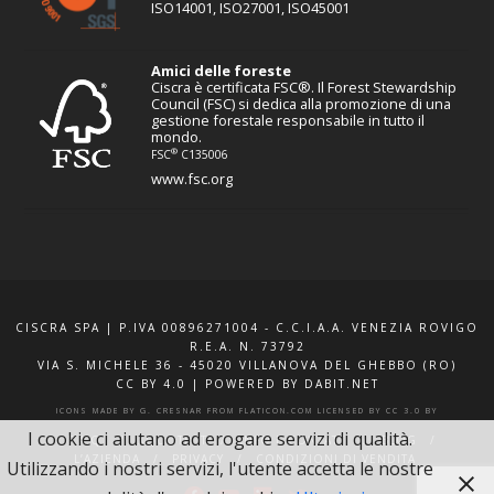
ISO14001, ISO27001, ISO45001
Amici delle foreste
Ciscra è certificata FSC®. Il Forest Stewardship
Council (FSC) si dedica alla promozione di una
gestione forestale responsabile in tutto il
mondo.
®
FSC
C135006
www.fsc.org
CISCRA SPA | P.IVA 00896271004 - C.C.I.A.A. VENEZIA ROVIGO
R.E.A. N. 73792
VIA S. MICHELE 36 - 45020 VILLANOVA DEL GHEBBO (RO)
CC BY 4.0
|
POWERED BY DABIT.NET
ICONS MADE BY
G. CRESNAR
FROM
FLATICON.COM
LICENSED BY
CC 3.0 BY
I cookie ci aiutano ad erogare servizi di qualità.
F.A.Q.
XQUOTE.IT
INFO E CONTATTI
BLOG
L’AZIENDA
PRIVACY
CONDIZIONI DI VENDITA
Utilizzando i nostri servizi, l'utente accetta le nostre