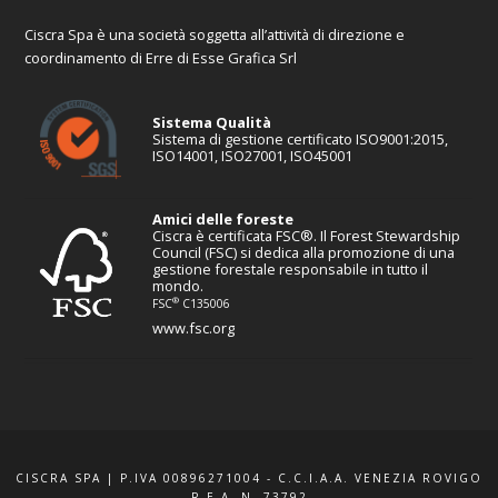
Ciscra Spa è una società soggetta all’attività di direzione e
coordinamento di Erre di Esse Grafica Srl
Sistema Qualità
Sistema di gestione certificato ISO9001:2015,
ISO14001, ISO27001, ISO45001
Amici delle foreste
Ciscra è certificata FSC®. Il Forest Stewardship
Council (FSC) si dedica alla promozione di una
gestione forestale responsabile in tutto il
mondo.
®
FSC
C135006
www.fsc.org
CISCRA SPA | P.IVA 00896271004 - C.C.I.A.A. VENEZIA ROVIGO
R.E.A. N. 73792