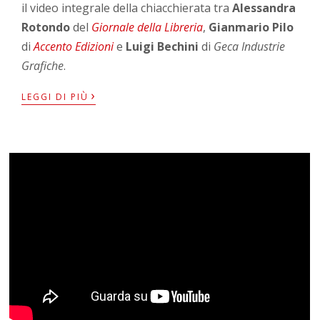
il video integrale della chiacchierata tra
Alessandra
Rotondo
del
Giornale della Libreria
,
Gianmario Pilo
di
Accento Edizioni
e
Luigi Bechini
di
Geca Industrie
Grafiche
.
›
LEGGI DI PIÙ