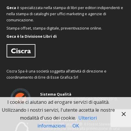
Geca
è specializzata nella stampa di libri per editori indipendenti e
nella stampa di cataloghi per uffici marketing e agenzie di
comunicazione.
Stampa offset, stampa digitale, preventivazione online.
Geca è la Divisione Libri di
Ciscra Spa è una società soggetta all’attività di direzione e
coordinamento di Erre di Esse Grafica Srl
Sistema Qualità
Sistema di gestione certificato ISO9001:2015,
I cookie ci aiutano ad erogare servizi di qualità.
ISO14001, ISO27001, ISO45001
Utilizzando i nostri servizi, l'utente accetta le nostre
modalità d'uso dei cookie.
Ulteriori
Amici delle foreste
Ciscra è certificata FSC®. Il Forest Stewardship
informazioni
OK
Council (FSC) si dedica alla promozione di una