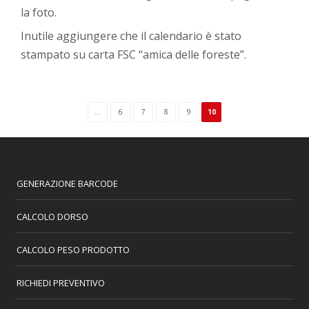
la foto.
Inutile aggiungere che il calendario è stato
stampato su carta FSC “amica delle foreste”.
...
6
7
8
9
10
GENERAZIONE BARCODE
CALCOLO DORSO
CALCOLO PESO PRODOTTO
RICHIEDI PREVENTIVO