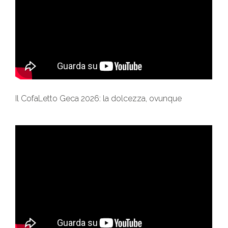
Il CofaLetto Geca 2026: la dolcezza, ovunque