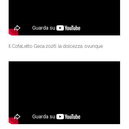
Il CofaLetto Geca 2026: la dolcezza, ovunque