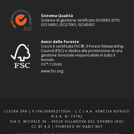
Sistema Qualità
Sistema di gestione certificato ISO9001:2015,
ISO14001, ISO27001, ISO45001
Amici delle foreste
Ciscra è certificata FSC®. Il Forest Stewardship
Council (FSC) si dedica alla promozione di una
gestione forestale responsabile in tutto il
mondo.
®
FSC
C135006
www.fsc.org
CISCRA SPA | P.IVA 00896271004 - C.C.I.A.A. VENEZIA ROVIGO
R.E.A. N. 73792
VIA S. MICHELE 36 - 45020 VILLANOVA DEL GHEBBO (RO)
CC BY 4.0
|
POWERED BY DABIT.NET
ICONS MADE BY
G. CRESNAR
FROM
FLATICON.COM
LICENSED BY
CC 3.0 BY