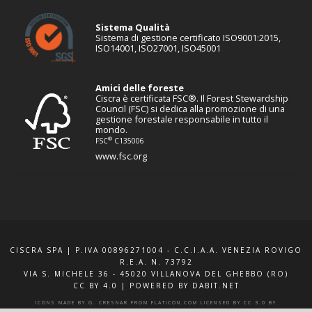
Sistema Qualità
Sistema di gestione certificato ISO9001:2015,
ISO14001, ISO27001, ISO45001
Amici delle foreste
Ciscra è certificata FSC®. Il Forest Stewardship
Council (FSC) si dedica alla promozione di una
gestione forestale responsabile in tutto il
mondo.
®
FSC
C135006
www.fsc.org
CISCRA SPA | P.IVA 00896271004 - C.C.I.A.A. VENEZIA ROVIGO
R.E.A. N. 73792
VIA S. MICHELE 36 - 45020 VILLANOVA DEL GHEBBO (RO)
CC BY 4.0
|
POWERED BY DABIT.NET
ICONS MADE BY
G. CRESNAR
FROM
FLATICON.COM
LICENSED BY
CC 3.0 BY