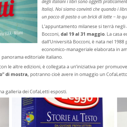
degli italiani i libri sono oggetti praticame
Italia). Noi siamo convinti che quando i lib
un pacco di pasta o un brick di latte − la qu
L’appuntamento milanese si terrà negli a
Bocconi,
dal 19 al 31 maggio
.
La casa ed
dall’Università Bocconi, è nata nel 1988
economico-manageriale elaborata in ambit
 panorama editoriale italiano.
n le altre edizioni, è collegata a un’iniziativa per promuove
o” di mostra,
potranno cioè avere in omaggio un CofaLetto 
a galleria dei CofaLetti esposti.