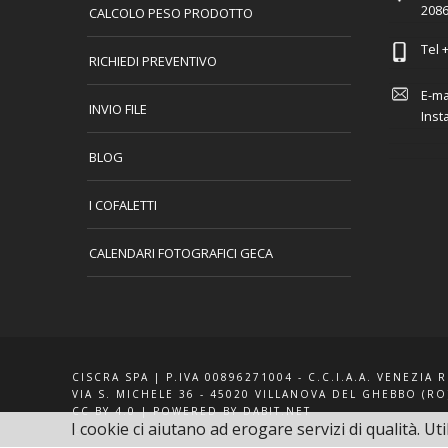
2086
CALCOLO PESO PRODOTTO
Tel
+
RICHIEDI PREVENTIVO
E-ma
INVIO FILE
Inst
BLOG
I COFALETTI
CALENDARI FOTOGRAFICI GECA
CISCRA SPA | P.IVA 00896271004 - C.C.I.A.A. VENEZIA 
VIA S. MICHELE 36 - 45020 VILLANOVA DEL GHEBBO (RO
CC BY 4.0
|
POWERED BY DABIT.NET
I cookie ci aiutano ad erogare servizi di qualità. Uti
ICONS MADE BY
G. CRESNAR
FROM
FLATICON.COM
LICENSED BY
CC 3.0 BY