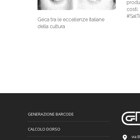
produz
costi.
#SalT
Geca tra le eccellenze italiane
della cultura
GENERAZIONE BARCODE
CALCOLO DORSO
via 