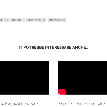
IE INDIPENDENTI
STAMPATORE
TIPOGRAFIA
TI POTREBBE INTERESSARE ANCHE…
rlo Magno a Rotobook:
Presentazioni libri: è arrivato il