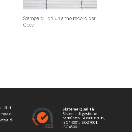
Stampa di libri: un anno record per
Geca
i libri
Sistema Qualità
Sistema di gestione
tampa di
certificato ISO9001:2015,
enzie di
ISO14001, ISO27001,
ISO45001