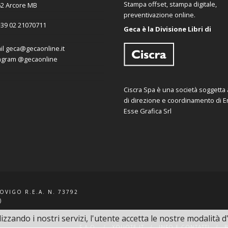
Stampa offset, stampa digitale,
2 Arcore MB
preventivazione online.
39 02 21070711
Geca è la Divisione Libri di
il
geca@gecaonline.it
agram
@gecaonline
Ciscra Spa è una società soggetta al
di direzione e coordinamento di Er
Esse Grafica Srl
ROVIGO R.E.A. N. 73792
)
lizzando i nostri servizi, l'utente accetta le nostre modalità d
F.A.Q.
XQUOTE.IT
INFO E CONTATTI