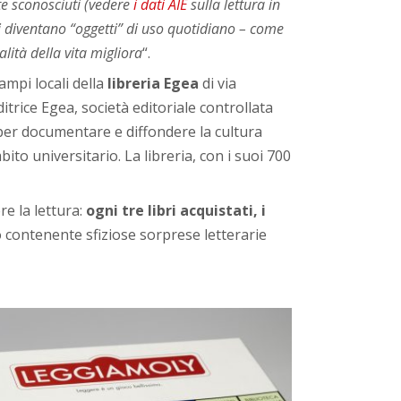
nte sconosciuti (vedere
i dati AIE
sulla lettura in
ri diventano “oggetti” di uso quotidiano – come
alità della vita migliora
“.
mpi locali della
libreria Egea
di via
itrice Egea, società editoriale controllata
 per documentare e diffondere la cultura
o universitario. La libreria, con i suoi 700
re la lettura:
ogni tre libri acquistati, i
contenente sfiziose sorprese letterarie