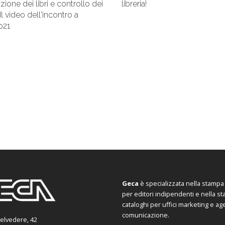
ione dei libri e controllo dei
libreria!
 Il video dell'incontro a
o21
Geca
è specializzata nella stampa d
per editori indipendenti e nella s
cataloghi per uffici marketing e ag
comunicazione.
Belvedere, 42