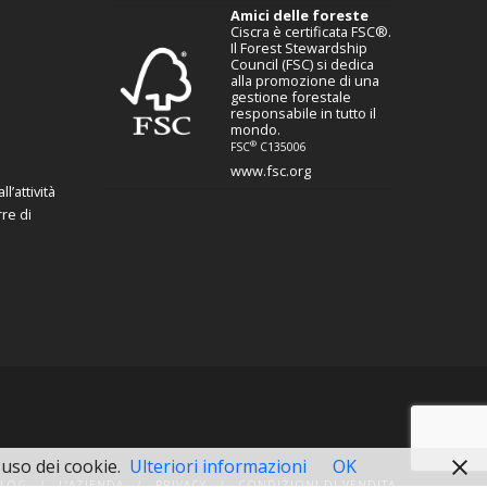
Amici delle foreste
Ciscra è certificata FSC®.
Il Forest Stewardship
Council (FSC) si dedica
alla promozione di una
gestione forestale
responsabile in tutto il
mondo.
®
FSC
C135006
www.fsc.org
l’attività
re di
'uso dei cookie.
Ulteriori informazioni
OK
BLOG
L’AZIENDA
PRIVACY
CONDIZIONI DI VENDITA