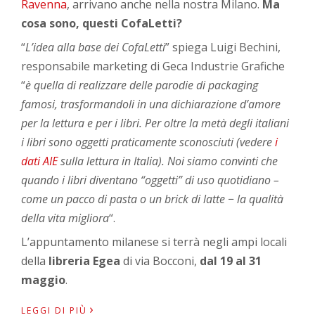
Ravenna
, arrivano anche nella nostra Milano.
Ma
cosa sono, questi CofaLetti?
“
L’idea alla base dei CofaLetti
” spiega Luigi Bechini,
responsabile marketing di Geca Industrie Grafiche
“
è quella di realizzare delle parodie di packaging
famosi, trasformandoli in una dichiarazione d’amore
per la lettura e per i libri. Per oltre la metà degli italiani
i libri sono oggetti praticamente sconosciuti (vedere
i
dati AIE
sulla lettura in Italia). Noi siamo convinti che
quando i libri diventano “oggetti” di uso quotidiano –
come un pacco di pasta o un brick di latte − la qualità
della vita migliora
“.
L’appuntamento milanese si terrà negli ampi locali
della
libreria Egea
di via Bocconi,
dal 19 al 31
maggio
.
›
LEGGI DI PIÙ