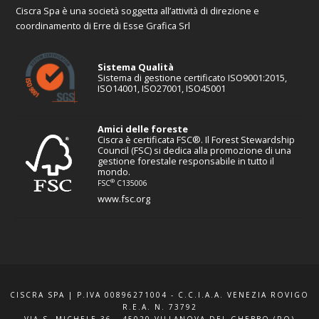
Ciscra Spa è una società soggetta all’attività di direzione e
coordinamento di Erre di Esse Grafica Srl
Sistema Qualità
Sistema di gestione certificato ISO9001:2015,
ISO14001, ISO27001, ISO45001
Amici delle foreste
Ciscra è certificata FSC®. Il Forest Stewardship
Council (FSC) si dedica alla promozione di una
gestione forestale responsabile in tutto il
mondo.
®
FSC
C135006
www.fsc.org
CISCRA SPA | P.IVA 00896271004 - C.C.I.A.A. VENEZIA ROVIGO
R.E.A. N. 73792
VIA S. MICHELE 36 - 45020 VILLANOVA DEL GHEBBO (RO)