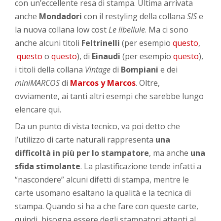
con un’eccellente resa di stampa. Ultima arrivata
anche
Mondadori
con il restyling della collana
SIS
e
la nuova collana low cost
Le libellule
. Ma ci sono
anche alcuni titoli
Feltrinelli
(per esempio
questo
,
questo
o
questo
), di
Einaudi
(per esempio
questo
),
i titoli della collana
Vintage
di
Bompiani
e dei
miniMARCOS
di
Marcos y Marcos
. Oltre,
ovviamente, ai tanti altri esempi che sarebbe lungo
elencare qui.
Da un punto di vista tecnico, va poi detto che
l’utilizzo di carte naturali rappresenta
una
difficoltà in più per lo stampatore
, ma anche
una
sfida stimolante
. La plastificazione tende infatti a
“nascondere” alcuni difetti di stampa, mentre le
carte usomano esaltano la qualità e la tecnica di
stampa. Quando si ha a che fare con queste carte,
quindi, bisogna essere degli stampatori attenti al