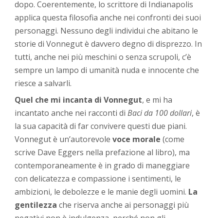
dopo. Coerentemente, lo scrittore di Indianapolis
applica questa filosofia anche nei confronti dei suoi
personaggi. Nessuno degli individui che abitano le
storie di Vonnegut è davvero degno di disprezzo. In
tutti, anche nei più meschini o senza scrupoli, c’è
sempre un lampo di umanità nuda e innocente che
riesce a salvarli.
Quel che mi incanta di Vonnegut
, e mi ha
incantato anche nei racconti di
Baci da 100 dollari
, è
la sua capacità di far convivere questi due piani.
Vonnegut è un’autorevole
voce morale
(come
scrive Dave Eggers nella prefazione al libro), ma
contemporaneamente è in grado di maneggiare
con delicatezza e compassione i sentimenti, le
ambizioni, le debolezze e le manie degli uomini.
La
gentilezza
che riserva anche ai personaggi più
negativi non è indulgenza, perché non gli