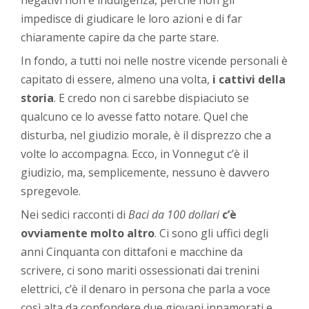
impedisce di giudicare le loro azioni e di far
chiaramente capire da che parte stare.
In fondo, a tutti noi nelle nostre vicende personali è
capitato di essere, almeno una volta,
i cattivi della
storia
. E credo non ci sarebbe dispiaciuto se
qualcuno ce lo avesse fatto notare. Quel che
disturba, nel giudizio morale, è il disprezzo che a
volte lo accompagna. Ecco, in Vonnegut c’è il
giudizio, ma, semplicemente, nessuno è davvero
spregevole.
Nei sedici racconti di
Baci da 100 dollari
c’è
ovviamente molto altro
. Ci sono gli uffici degli
anni Cinquanta con dittafoni e macchine da
scrivere, ci sono mariti ossessionati dai trenini
elettrici, c’è il denaro in persona che parla a voce
così alta da confondere due giovani innamorati e