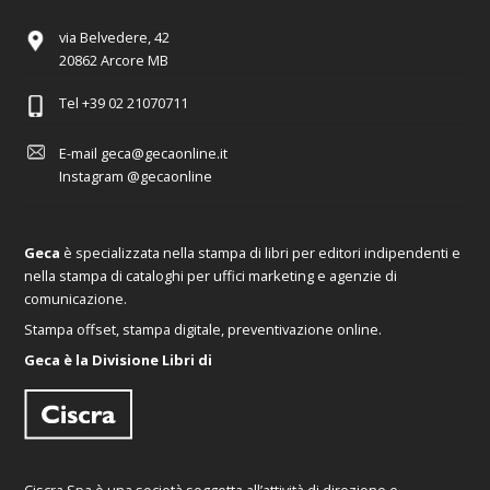
via Belvedere, 42
20862 Arcore MB
Tel
+39 02 21070711
E-mail
geca@gecaonline.it
Instagram
@gecaonline
Geca
è specializzata nella stampa di libri per editori indipendenti e
nella stampa di cataloghi per uffici marketing e agenzie di
comunicazione.
Stampa offset, stampa digitale, preventivazione online.
Geca è la Divisione Libri di
Ciscra Spa è una società soggetta all’attività di direzione e