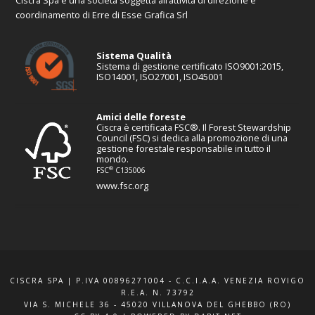
coordinamento di Erre di Esse Grafica Srl
Sistema Qualità
Sistema di gestione certificato ISO9001:2015,
ISO14001, ISO27001, ISO45001
Amici delle foreste
Ciscra è certificata FSC®. Il Forest Stewardship
Council (FSC) si dedica alla promozione di una
gestione forestale responsabile in tutto il
mondo.
®
FSC
C135006
www.fsc.org
CISCRA SPA | P.IVA 00896271004 - C.C.I.A.A. VENEZIA ROVIGO
R.E.A. N. 73792
VIA S. MICHELE 36 - 45020 VILLANOVA DEL GHEBBO (RO)