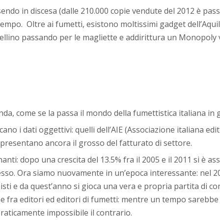
endo in discesa (dalle 210.000 copie vendute del 2012 è pass
mpo. Oltre ai fumetti, esistono moltissimi gadget dell’Aquila
ellino passando per le magliette e addirittura un Monopoly v
onda, come se la passa il mondo della fumettistica italiana in
no i dati oggettivi: quelli dell’AIE (Associazione italiana ed
presentano ancora il grosso del fatturato di settore.
anti: dopo una crescita del 13.5% fra il 2005 e il 2011 si è ass
lesso. Ora siamo nuovamente in un’epoca interessante: nel 2
sti e da quest’anno si gioca una vera e propria partita di co
one fra editori ed editori di fumetti: mentre un tempo sareb
raticamente impossibile il contrario.