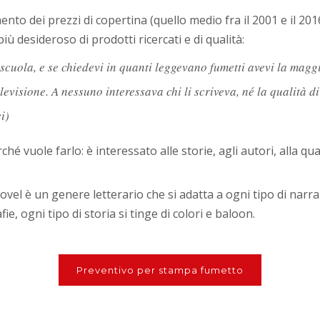
ento dei prezzi di copertina (quello medio fra il 2001 e il 2
ù desideroso di prodotti ricercati e di qualità:
 scuola, e se chiedevi in quanti leggevano fumetti avevi la magg
evisione. A nessuno interessava chi li scriveva, né la qualità d
i)
hé vuole farlo: è interessato alle storie, agli autori, alla qua
 novel è un genere letterario che si adatta a ogni tipo di na
e, ogni tipo di storia si tinge di colori e baloon.
Preventivo per stampa fumetto