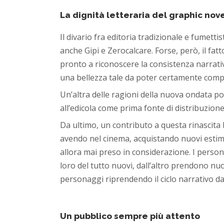
La dignità letteraria del graphic nov
Il divario fra editoria tradizionale e fumett
anche Gipi e Zerocalcare. Forse, però, il fa
pronto a riconoscere la consistenza narrativ
una bellezza tale da poter certamente compete
Un’altra delle ragioni della nuova ondata pos
all’edicola come prima fonte di distribuzion
Da ultimo, un contributo a questa rinascita 
avendo nel cinema, acquistando nuovi estima
allora mai preso in considerazione. I perso
loro del tutto nuovi, dall’altro prendono n
personaggi riprendendo il ciclo narrativo dal
Un pubblico sempre più attento