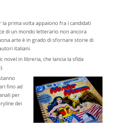
r la prima volta appaiono fra i candidati
dice di un mondo letterario non ancora
ona arte è in grado di sfornare storie di
tori italiani.
novel in libreria, che lancia la sfida
).
 stanno
ri fino ad
anali per
oryline dei