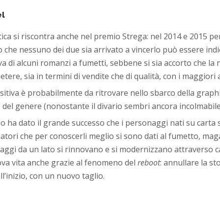
el
istica si riscontra anche nel premio Strega: nel 2014 e 2015 pe
tto che nessuno dei due sia arrivato a vincerlo può essere in
a di alcuni romanzi a fumetti, sebbene si sia accorto che la n
re, sia in termini di vendite che di qualità, con i maggiori au
itiva è probabilmente da ritrovare nello sbarco della graphic 
e del genere (nonostante il divario sembri ancora incolmabile
lo ha dato il grande successo che i personaggi nati su carta
tori che per conoscerli meglio si sono dati al fumetto, maga
naggi da un lato si rinnovano e si modernizzano attraverso c
uova vita anche grazie al fenomeno del
reboot
: annullare la st
l’inizio, con un nuovo taglio.