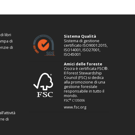
i libri
Sistema Qualità
Sistema di gestione
tampa di
certificato ISO9001:2015,
enzie di
ISO14001, ISO27001,
ISO45001
Amici delle foreste
Ciscra è certificata FSC®.
Il Forest Stewardship
Council (FSC) si dedica
alla promozione di una
gestione forestale
responsabile in tutto il
mondo.
®
FSC
C135006
www.fsc.org
l’attività
re di