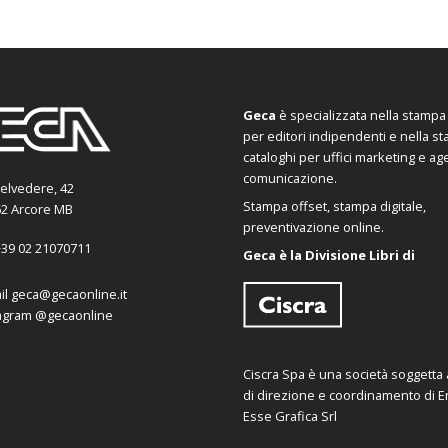
Geca
è specializzata nella stampa d
per editori indipendenti e nella s
cataloghi per uffici marketing e ag
comunicazione.
Belvedere, 42
Stampa offset, stampa digitale,
2 Arcore MB
preventivazione online.
39 02 21070711
Geca è la Divisione Libri di
il
geca@gecaonline.it
agram
@gecaonline
Ciscra Spa è una società soggetta al
di direzione e coordinamento di Er
Esse Grafica Srl