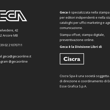
Geca
è specializzata nella stampa d
per editori indipendenti e nella s
cataloghi per uffici marketing e ag
comunicazione.
Belvedere, 42
Stampa offset, stampa digitale,
2 Arcore MB
preventivazione online.
39 02 21070711
Geca è la Divisione Libri di
il
geca@gecaonline.it
agram
@gecaonline
Ciscra Spa è una società soggetta al
di direzione e coordinamento di Er
Esse Grafica S.p.A.