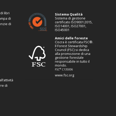
i libri
Sistema Qualità
Sistema di gestione
tampa di
certificato ISO9001:2015,
enzie di
ISO14001, ISO27001,
ISO45001
Amici delle foreste
Ciscra è certificata FSC®.
Il Forest Stewardship
Council (FSC) si dedica
alla promozione di una
gestione forestale
responsabile in tutto il
mondo.
®
FSC
C135006
www.fsc.org
l’attività
re di