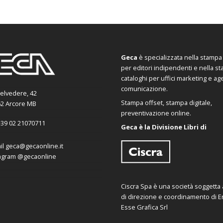
Geca
è specializzata nella stampa d
per editori indipendenti e nella s
cataloghi per uffici marketing e ag
comunicazione.
Belvedere, 42
Stampa offset, stampa digitale,
2 Arcore MB
preventivazione online.
39 02 21070711
Geca è la Divisione Libri di
il
geca@gecaonline.it
agram
@gecaonline
Ciscra Spa è una società soggetta al
di direzione e coordinamento di Er
Esse Grafica Srl