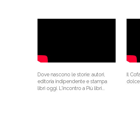
Dove nascono le storie: autori,
Il Cof
editoria indipendente e stampa
dolce
libri oggi. L'incontro a Più libri...