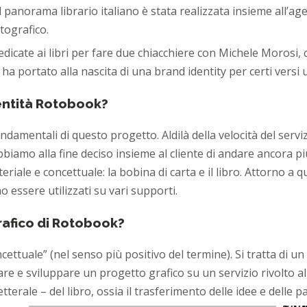
l panorama librario italiano è stata realizzata insieme all’a
tografico.
dicate ai libri per fare due chiacchiere con Michele Morosi, 
 ha portato alla nascita di una brand identity per certi versi
dentità Rotobook?
ondamentali di questo progetto. Aldilà della velocità del servi
abbiamo alla fine deciso insieme al cliente di andare ancora pi
eriale e concettuale: la bobina di carta e il libro. Attorno a 
o essere utilizzati su vari supporti.
rafico di Rotobook?
oncettuale” (nel senso più positivo del termine). Si tratta di 
diare e sviluppare un progetto grafico su un servizio rivolto
terale – del libro, ossia il trasferimento delle idee e delle pa