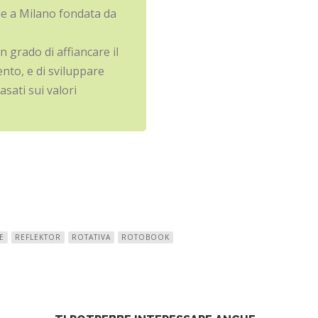
de a Milano fondata da
in grado di affiancare il
ento, e di sviluppare
sati sui valori
E
REFLEKTOR
ROTATIVA
ROTOBOOK