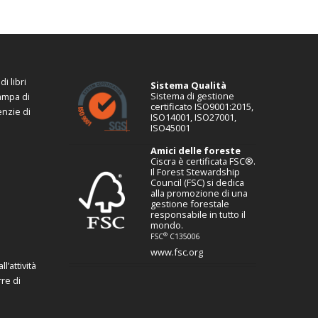
i libri
Sistema Qualità
Sistema di gestione
tampa di
certificato ISO9001:2015,
enzie di
ISO14001, ISO27001,
ISO45001
Amici delle foreste
Ciscra è certificata FSC®.
Il Forest Stewardship
Council (FSC) si dedica
alla promozione di una
gestione forestale
responsabile in tutto il
mondo.
®
FSC
C135006
www.fsc.org
l’attività
re di