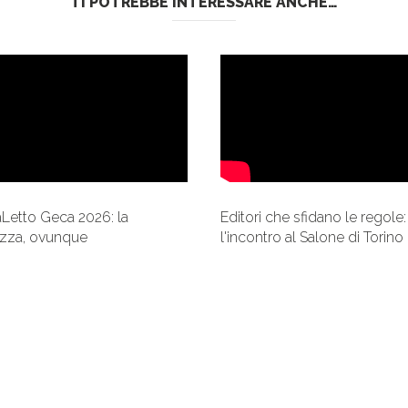
TI POTREBBE INTERESSARE ANCHE…
aLetto Geca 2026: la
Editori che sfidano le regole:
zza, ovunque
l'incontro al Salone di Torino