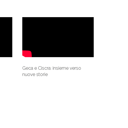
Geca e Ciscra: insieme verso
nuove storie