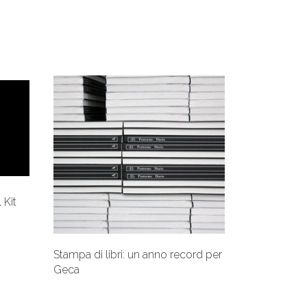
 Kit
Stampa di libri: un anno record per
Geca