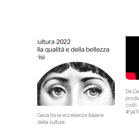
Da Ca
produz
costi.
#SalT
Geca tra le eccellenze italiane
della cultura