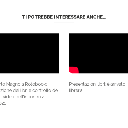
TI POTREBBE INTERESSARE ANCHE…
rlo Magno a Rotobook:
Presentazioni libri: è arrivato il
ione dei libri e controllo dei
libreria!
 Il video dell'incontro a
o21