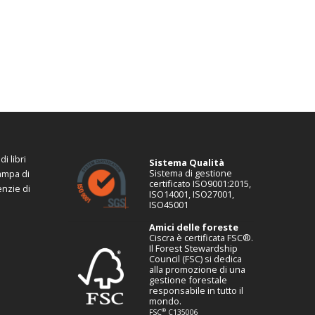
i libri
Sistema Qualità
Sistema di gestione
tampa di
certificato ISO9001:2015,
enzie di
ISO14001, ISO27001,
ISO45001
Amici delle foreste
Ciscra è certificata FSC®.
Il Forest Stewardship
Council (FSC) si dedica
alla promozione di una
gestione forestale
responsabile in tutto il
mondo.
®
FSC
C135006