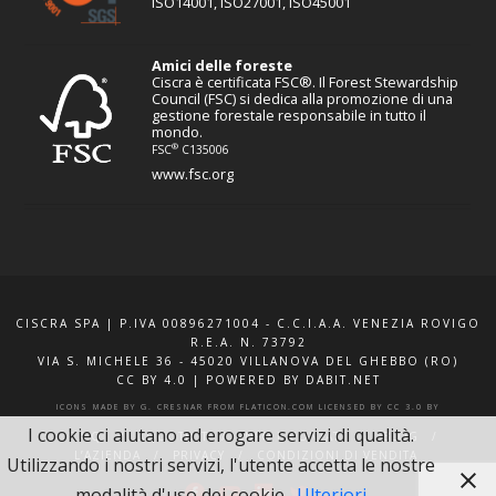
ISO14001, ISO27001, ISO45001
Amici delle foreste
Ciscra è certificata FSC®. Il Forest Stewardship
Council (FSC) si dedica alla promozione di una
gestione forestale responsabile in tutto il
mondo.
®
FSC
C135006
www.fsc.org
CISCRA SPA | P.IVA 00896271004 - C.C.I.A.A. VENEZIA ROVIGO
R.E.A. N. 73792
VIA S. MICHELE 36 - 45020 VILLANOVA DEL GHEBBO (RO)
CC BY 4.0
|
POWERED BY DABIT.NET
ICONS MADE BY
G. CRESNAR
FROM
FLATICON.COM
LICENSED BY
CC 3.0 BY
I cookie ci aiutano ad erogare servizi di qualità.
F.A.Q.
XQUOTE.IT
INFO E CONTATTI
BLOG
L’AZIENDA
PRIVACY
CONDIZIONI DI VENDITA
Utilizzando i nostri servizi, l'utente accetta le nostre
modalità d'uso dei cookie.
Ulteriori