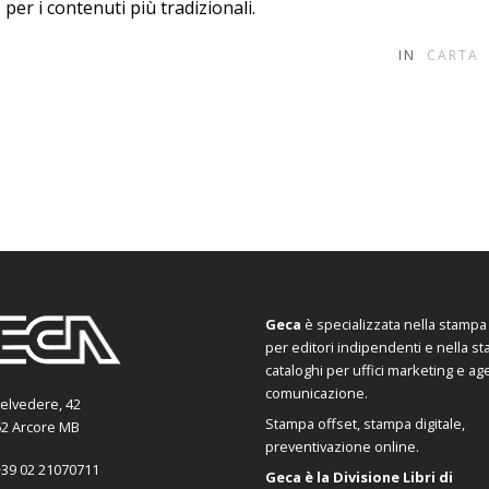
per i contenuti più tradizionali.
IN
CARTA
Geca
è specializzata nella stampa d
per editori indipendenti e nella s
cataloghi per uffici marketing e ag
comunicazione.
Belvedere, 42
Stampa offset, stampa digitale,
2 Arcore MB
preventivazione online.
39 02 21070711
Geca è la Divisione Libri di