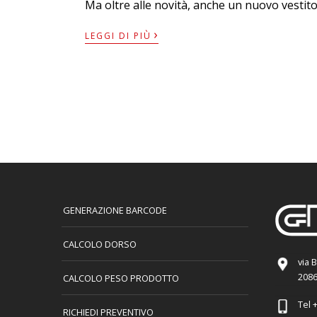
Ma oltre alle novità, anche un nuovo vestito 
›
LEGGI DI PIÙ
GENERAZIONE BARCODE
CALCOLO DORSO
via 
2086
CALCOLO PESO PRODOTTO
Tel
+
RICHIEDI PREVENTIVO