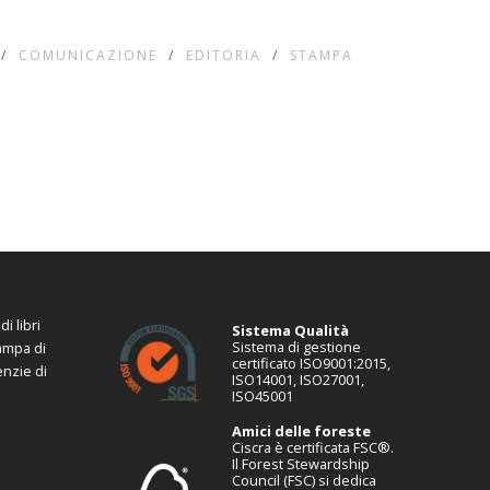
/
COMUNICAZIONE
/
EDITORIA
/
STAMPA
i libri
Sistema Qualità
Sistema di gestione
tampa di
certificato ISO9001:2015,
enzie di
ISO14001, ISO27001,
ISO45001
Amici delle foreste
Ciscra è certificata FSC®.
Il Forest Stewardship
Council (FSC) si dedica