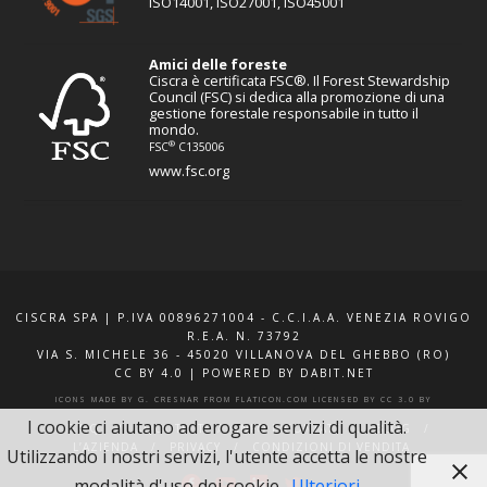
ISO14001, ISO27001, ISO45001
Amici delle foreste
Ciscra è certificata FSC®. Il Forest Stewardship
Council (FSC) si dedica alla promozione di una
gestione forestale responsabile in tutto il
mondo.
®
FSC
C135006
www.fsc.org
CISCRA SPA | P.IVA 00896271004 - C.C.I.A.A. VENEZIA ROVIGO
R.E.A. N. 73792
VIA S. MICHELE 36 - 45020 VILLANOVA DEL GHEBBO (RO)
CC BY 4.0
|
POWERED BY DABIT.NET
ICONS MADE BY
G. CRESNAR
FROM
FLATICON.COM
LICENSED BY
CC 3.0 BY
I cookie ci aiutano ad erogare servizi di qualità.
F.A.Q.
XQUOTE.IT
INFO E CONTATTI
BLOG
L’AZIENDA
PRIVACY
CONDIZIONI DI VENDITA
Utilizzando i nostri servizi, l'utente accetta le nostre
modalità d'uso dei cookie.
Ulteriori