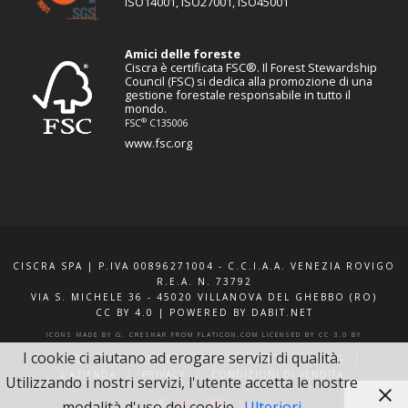
ISO14001, ISO27001, ISO45001
Amici delle foreste
Ciscra è certificata FSC®. Il Forest Stewardship
Council (FSC) si dedica alla promozione di una
gestione forestale responsabile in tutto il
mondo.
®
FSC
C135006
www.fsc.org
CISCRA SPA | P.IVA 00896271004 - C.C.I.A.A. VENEZIA ROVIGO
R.E.A. N. 73792
VIA S. MICHELE 36 - 45020 VILLANOVA DEL GHEBBO (RO)
CC BY 4.0
|
POWERED BY DABIT.NET
ICONS MADE BY
G. CRESNAR
FROM
FLATICON.COM
LICENSED BY
CC 3.0 BY
I cookie ci aiutano ad erogare servizi di qualità.
F.A.Q.
XQUOTE.IT
INFO E CONTATTI
BLOG
L’AZIENDA
PRIVACY
CONDIZIONI DI VENDITA
Utilizzando i nostri servizi, l'utente accetta le nostre
modalità d'uso dei cookie.
Ulteriori