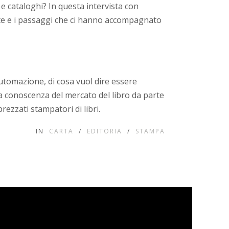
e cataloghi? In questa intervista con
lte e i passaggi che ci hanno accompagnato
automazione, di cosa vuol dire essere
la conoscenza del mercato del libro da parte
ezzati stampatori di libri.
IN
CARTA
/
EDITORIA
/
STAMPA