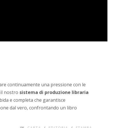
itare continuamente una pressione con le
 il nostro
sistema di produzione libraria
bida e completa che garantisce
one dal vero, confrontando un libro
IN
CARTA
/
EDITORIA
/
STAMPA