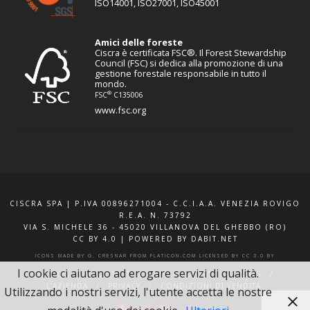
ISO14001, ISO27001, ISO45001
Amici delle foreste
Ciscra è certificata FSC®. Il Forest Stewardship
Council (FSC) si dedica alla promozione di una
gestione forestale responsabile in tutto il
mondo.
®
FSC
C135006
www.fsc.org
CISCRA SPA | P.IVA 00896271004 - C.C.I.A.A. VENEZIA ROVIGO
R.E.A. N. 73792
VIA S. MICHELE 36 - 45020 VILLANOVA DEL GHEBBO (RO)
CC BY 4.0
|
POWERED BY DABIT.NET
ICONS MADE BY
G. CRESNAR
FROM
FLATICON.COM
LICENSED BY
CC 3.0 BY
I cookie ci aiutano ad erogare servizi di qualità.
F.A.Q.
XQUOTE.IT
INFO E CONTATTI
BLOG
L’AZIENDA
PRIVACY
CONDIZIONI DI VENDITA
Utilizzando i nostri servizi, l'utente accetta le nostre