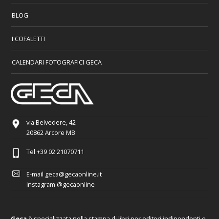
BLOG
I COFALETTI
CALENDARI FOTOGRAFICI GECA
via Belvedere, 42
20862 Arcore MB
Tel
+39 02 21070711
E-mail
geca@gecaonline.it
Instagram
@gecaonline
Geca
è specializzata nella stampa di libri per editori indipendenti e