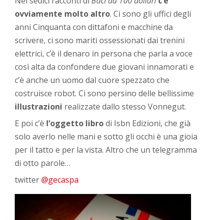
Nei sedici racconti di
Baci da 100 dollari
c’è
ovviamente molto altro
. Ci sono gli uffici degli
anni Cinquanta con dittafoni e macchine da
scrivere, ci sono mariti ossessionati dai trenini
elettrici, c’è il denaro in persona che parla a voce
così alta da confondere due giovani innamorati e
c’è anche un uomo dal cuore spezzato che
costruisce robot. Ci sono persino delle bellissime
illustrazioni
realizzate dallo stesso Vonnegut.
E poi c’è
l’oggetto libro
di Isbn Edizioni, che già
solo averlo nelle mani e sotto gli occhi è una gioia
per il tatto e per la vista. Altro che un telegramma
di otto parole…
twitter
@gecaspa