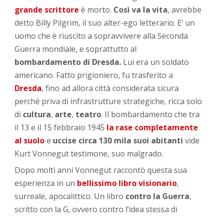
grande scrittore
è morto.
Così va la vita
, avrebbe
detto Billy Pilgrim, il suo alter-ego letterario. E’ un
uomo che è riuscito a sopravvivere alla Seconda
Guerra mondiale, e soprattutto al
bombardamento di Dresda.
Lui era un soldato
americano. Fatto prigioniero, fu trasferito a
Dresda
, fino ad allora città considerata sicura
perché priva di infrastrutture strategiche, ricca solo
di
cultura
,
arte
,
teatro
. Il bombardamento che tra
il 13 e il 15 febbraio 1945
la
rase completamente
al suolo
e
uccise circa 130 mila suoi abitanti
vide
Kurt Vonnegut testimone, suo malgrado.
Dopo molti anni Vonnegut raccontò questa sua
esperienza in un
bellissimo libro visionario
,
surreale, apocalittico. Un libro
contro la Guerra
,
scritto con la G, ovvero contro l’idea stessa di