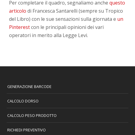
Per completare il quadro, segnaliamo anche
questo
articolo
di Francesca Santarelli (sempre su Tropico
del Libro) con le sue sensazioni sulla giornata e
un
Pinterest
con le principali opinioni dei vari
operatori in merito alla Legge Levi.
GENERAZIONE BARCODE
CALCOLO DORSO
CALCOLO PESO PRODOTTO
RICHIEDI PREVENTIVO