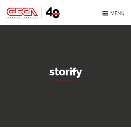
MENU
storify