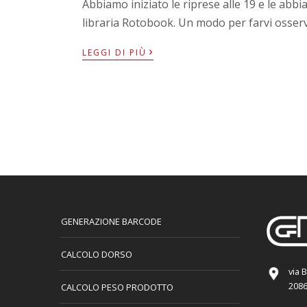
Abbiamo iniziato le riprese alle 19 e le abbia
libraria Rotobook. Un modo per farvi osserv
›
LEGGI DI PIÙ
GENERAZIONE BARCODE
CALCOLO DORSO
via 
2086
CALCOLO PESO PRODOTTO