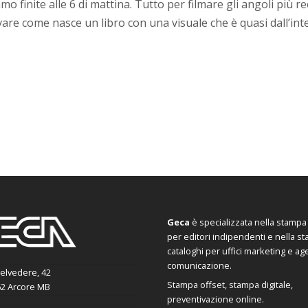
mo finite alle 6 di mattina. Tutto per filmare gli angoli più r
are come nasce un libro con una visuale che è quasi dall’int
Geca
è specializzata nella stampa d
per editori indipendenti e nella s
cataloghi per uffici marketing e ag
comunicazione.
Belvedere, 42
Stampa offset, stampa digitale,
2 Arcore MB
preventivazione online.