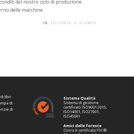
econditi del nostro ciclo di produzione
erno delle macchine.
IN
EDITORIA
/
STAMPA
i libri
Sistema Qualità
Sistema di gestione
tampa di
certificato ISO9001:2015,
enzie di
ISO14001, ISO27001,
ISO45001
Amici delle foreste
Ciscra è certificata FSC®.