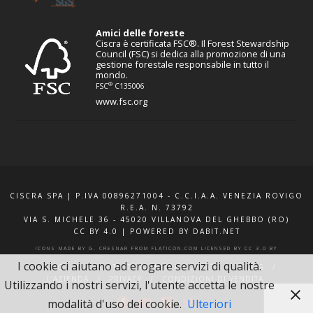
Amici delle foreste
Ciscra è certificata FSC®. Il Forest Stewardship
Council (FSC) si dedica alla promozione di una
gestione forestale responsabile in tutto il
mondo.
®
FSC
C135006
www.fsc.org
CISCRA SPA | P.IVA 00896271004 - C.C.I.A.A. VENEZIA ROVIGO
R.E.A. N. 73792
VIA S. MICHELE 36 - 45020 VILLANOVA DEL GHEBBO (RO)
CC BY 4.0
|
POWERED BY DABIT.NET
ICONS MADE BY
G. CRESNAR
FROM
FLATICON.COM
LICENSED BY
CC 3.0 BY
I cookie ci aiutano ad erogare servizi di qualità.
F.A.Q.
XQUOTE.IT
INFO E CONTATTI
BLOG
L’AZIENDA
PRIVACY
CONDIZIONI DI VENDITA
Utilizzando i nostri servizi, l'utente accetta le nostre
modalità d'uso dei cookie.
Ulteriori