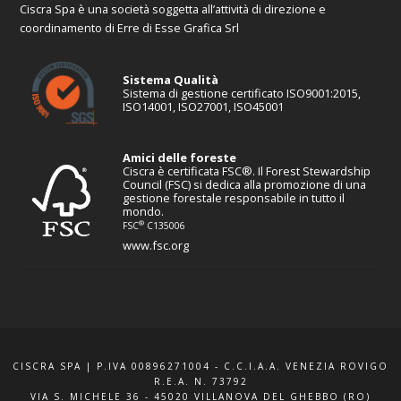
Ciscra Spa è una società soggetta all’attività di direzione e
coordinamento di Erre di Esse Grafica Srl
Sistema Qualità
Sistema di gestione certificato ISO9001:2015,
ISO14001, ISO27001, ISO45001
Amici delle foreste
Ciscra è certificata FSC®. Il Forest Stewardship
Council (FSC) si dedica alla promozione di una
gestione forestale responsabile in tutto il
mondo.
®
FSC
C135006
www.fsc.org
CISCRA SPA | P.IVA 00896271004 - C.C.I.A.A. VENEZIA ROVIGO
R.E.A. N. 73792
VIA S. MICHELE 36 - 45020 VILLANOVA DEL GHEBBO (RO)