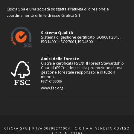
Ciscra Spa è una società soggetta all’attività di direzione e
coordinamento di Erre di Esse Grafica Srl
Sistema Qualità
Sistema di gestione certificato ISO9001:2015,
ISO14001, ISO27001, ISO45001
Amici delle foreste
Ciscra è certificata FSC®. Il Forest Stewardship
Council (FSC) si dedica alla promozione di una
gestione forestale responsabile in tutto il
mondo.
®
FSC
C135006
www.fsc.org
CISCRA SPA | P.IVA 00896271004 - C.C.I.A.A. VENEZIA ROVIGO
R.E.A. N. 73792