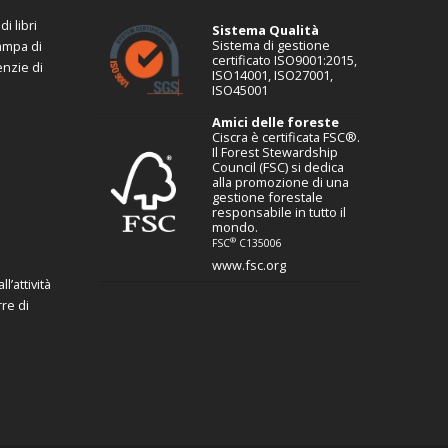
i libri
Sistema Qualità
Sistema di gestione
tampa di
certificato ISO9001:2015,
enzie di
ISO14001, ISO27001,
ISO45001
Amici delle foreste
Ciscra è certificata FSC®.
Il Forest Stewardship
Council (FSC) si dedica
alla promozione di una
gestione forestale
responsabile in tutto il
mondo.
®
FSC
C135006
www.fsc.org
l’attività
re di