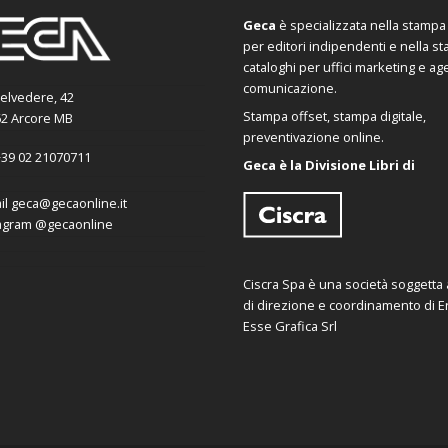
Geca
è specializzata nella stampa d
per editori indipendenti e nella s
cataloghi per uffici marketing e ag
comunicazione.
Belvedere, 42
Stampa offset, stampa digitale,
2 Arcore MB
preventivazione online.
39 02 21070711
Geca è la Divisione Libri di
il
geca@gecaonline.it
agram
@gecaonline
Ciscra Spa è una società soggetta al
di direzione e coordinamento di Er
Esse Grafica Srl