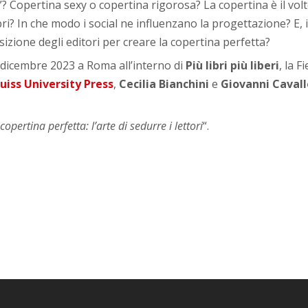
”? Copertina sexy o copertina rigorosa? La copertina è il vo
bri? In che modo i social ne influenzano la progettazione? E, i
izione degli editori per creare la copertina perfetta?
7 dicembre 2023 a Roma all’interno di
Più libri più liberi
, la F
uiss University Press
,
Cecilia Bianchini
e
Giovanni Cavall
copertina perfetta: l’arte di sedurre i lettori
“.