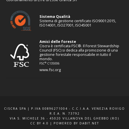
Sistema Qualità
Sistema di gestione certificato ISO9001:2015,
ISO14001, ISO27001, ISO45001
Amici delle foreste
Ciscra è certificata FSC®. Il Forest Stewardship
Council (FSC) si dedica alla promozione di una
gestione forestale responsabile in tutto il
mondo.
®
FSC
C135006
www.fsc.org
CISCRA SPA | P.IVA 00896271004 - C.C.I.A.A. VENEZIA ROVIGO
R.E.A. N. 73792
VIA S. MICHELE 36 - 45020 VILLANOVA DEL GHEBBO (RO)
CC BY 4.0
|
POWERED BY DABIT.NET