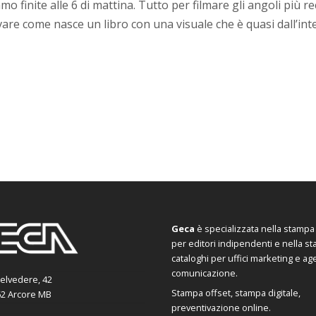
mo finite alle 6 di mattina. Tutto per filmare gli angoli più r
are come nasce un libro con una visuale che è quasi dall’int
Geca
è specializzata nella stampa d
per editori indipendenti e nella s
cataloghi per uffici marketing e ag
comunicazione.
Belvedere, 42
Stampa offset, stampa digitale,
2 Arcore MB
preventivazione online.